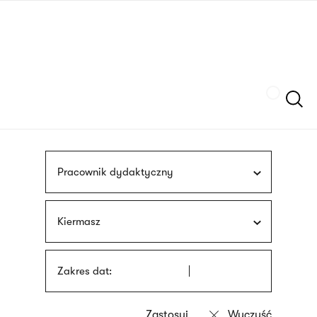
Przejdź
języka
do
migowego
treści
Szukaj
Pracownik dydaktyczny
Kiermasz
Zakres dat: