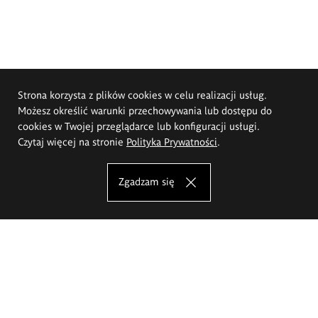
Strona korzysta z plików cookies w celu realizacji usług.
Możesz określić warunki przechowywania lub dostępu do
cookies w Twojej przeglądarce lub konfiguracji usługi.
Czytaj więcej na stronie
Polityka Prywatności
.
Zgadzam się
Akademia Sztuk Pięknych im.
Eugeniusza Gepperta we Wrocławiu