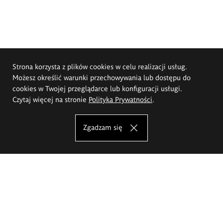
Strona korzysta z plików cookies w celu realizacji usług.
Możesz określić warunki przechowywania lub dostępu do
cookies w Twojej przeglądarce lub konfiguracji usługi.
Czytaj więcej na stronie
Polityka Prywatności
.
Zgadzam się
Akademia Sztuk Pięknych im.
Eugeniusza Gepperta we Wrocławiu