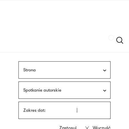
Przejdź
języka
do
migowego
treści
Szukaj
Strona
Spotkanie autorskie
Zakres dat: