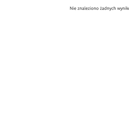
Wyniki
Nie znaleziono żadnych wynik
wyszukiwania