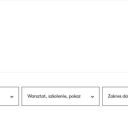
nagłówku
wersja
polska
Warsztat, szkolenie, pokaz
Zakres da