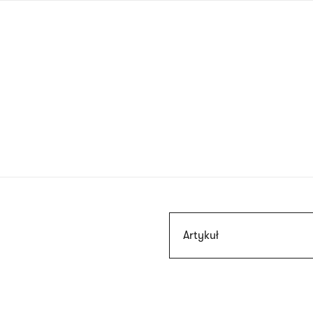
Przejdź
do
treści
Szukaj
Artykuł