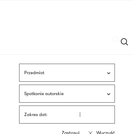
Przejdź
języka
do
migowego
treści
Szukaj
Przedmiot
Spotkanie autorskie
Zakres dat: