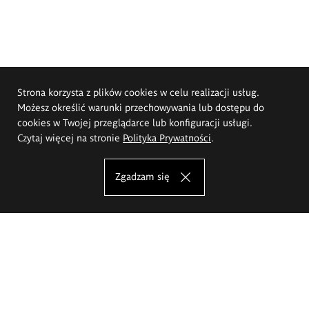
Strona korzysta z plików cookies w celu realizacji usług.
Możesz określić warunki przechowywania lub dostępu do
cookies w Twojej przeglądarce lub konfiguracji usługi.
Czytaj więcej na stronie
Polityka Prywatności
.
Zgadzam się
Akademia Sztuk Pięknych im.
Eugeniusza Gepperta we Wrocławiu