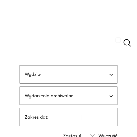
Przejdź
języka
do
migowego
treści
Szukaj
Wydział
Wydarzenia archiwalne
Zakres dat: