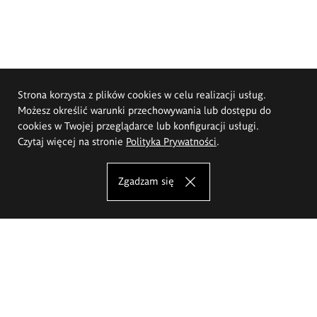
Strona korzysta z plików cookies w celu realizacji usług.
Możesz określić warunki przechowywania lub dostępu do
cookies w Twojej przeglądarce lub konfiguracji usługi.
Czytaj więcej na stronie
Polityka Prywatności
.
Zgadzam się
Akademia Sztuk Pięknych im.
Eugeniusza Gepperta we Wrocławiu