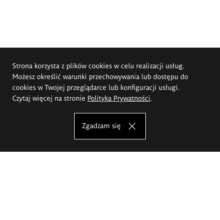
Strona korzysta z plików cookies w celu realizacji usług.
Możesz określić warunki przechowywania lub dostępu do
cookies w Twojej przeglądarce lub konfiguracji usługi.
Czytaj więcej na stronie
Polityka Prywatności
.
Zgadzam się
Akademia Sztuk Pięknych im.
Eugeniusza Gepperta we Wrocławiu