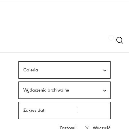
Przejdź
języka
do
migowego
treści
Szukaj
Galeria
Wydarzenia archiwalne
Zakres dat: