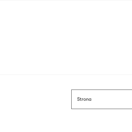
Przejdź
do
treści
Szukaj
Strona