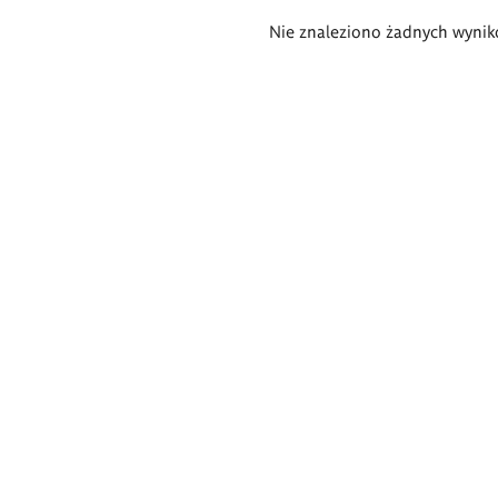
Wyniki
Nie znaleziono żadnych wynik
wyszukiwania