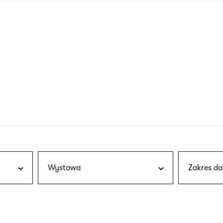
nagłówku
wersja
polska
Wystawa
Zakres da