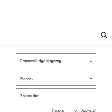
Przejdź
języka
do
migowego
treści
Szukaj
Pracownik dydaktyczny
Koncert
Zakres dat: