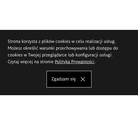
Strona korzysta z plików cookies w celu realizacji usług.
Możesz określić warunki przechowywania lub dostępu do
cookies w Twojej przeglądarce lub konfiguracji usługi.
Czytaj więcej na stronie
Polityka Prywatności
.
Zgadzam się
Akademia Sztuk Pięknych im.
Eugeniusza Gepperta we Wrocławiu