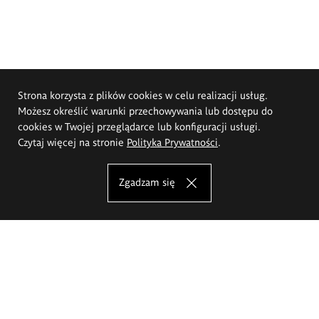
Strona korzysta z plików cookies w celu realizacji usług.
Możesz określić warunki przechowywania lub dostępu do
cookies w Twojej przeglądarce lub konfiguracji usługi.
Czytaj więcej na stronie
Polityka Prywatności
.
Zgadzam się
Akademia Sztuk Pięknych im.
Eugeniusza Gepperta we Wrocławiu