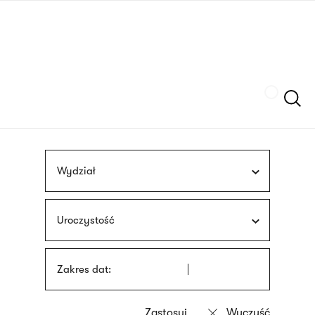
Przejdź
języka
do
migowego
treści
Szukaj
Wydział
Uroczystość
Zakres dat: