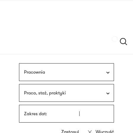
Przejdź
języka
do
migowego
treści
Szukaj
Pracownia
Praca, staż, praktyki
Zakres dat: