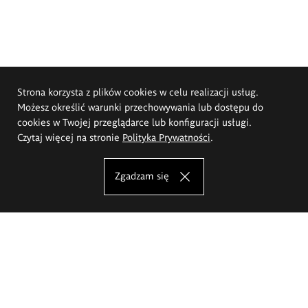
Strona korzysta z plików cookies w celu realizacji usług.
Możesz określić warunki przechowywania lub dostępu do
cookies w Twojej przeglądarce lub konfiguracji usługi.
Czytaj więcej na stronie
Polityka Prywatności
.
Zgadzam się
Akademia Sztuk Pięknych im.
Eugeniusza Gepperta we Wrocławiu