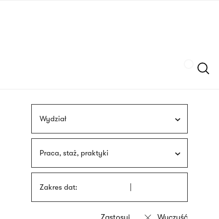
Przejdź
języka
do
migowego
treści
Szukaj
Wydział
Praca, staż, praktyki
Zakres dat: