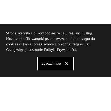
Strona korzysta z plików cookies w celu realizacji usług.
Możesz określić warunki przechowywania lub dostępu do
cookies w Twojej przeglądarce lub konfiguracji usługi.
Czytaj więcej na stronie
Polityka Prywatności
.
Zgadzam się
Akademia Sztuk Pięknych im.
Eugeniusza Gepperta we Wrocławiu