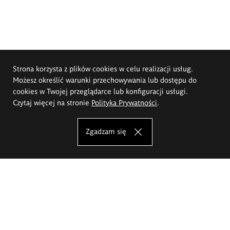
Strona korzysta z plików cookies w celu realizacji usług.
Możesz określić warunki przechowywania lub dostępu do
cookies w Twojej przeglądarce lub konfiguracji usługi.
Czytaj więcej na stronie
Polityka Prywatności
.
Zgadzam się
Akademia Sztuk Pięknych im.
Eugeniusza Gepperta we Wrocławiu