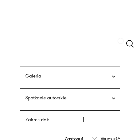
Przejdź
języka
do
migowego
treści
Szukaj
Galeria
Spotkanie autorskie
Zakres dat: