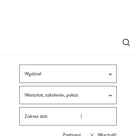
Przejdź
języka
do
migowego
treści
Szukaj
Wydział
Warsztat, szkolenie, pokaz
Zakres dat: