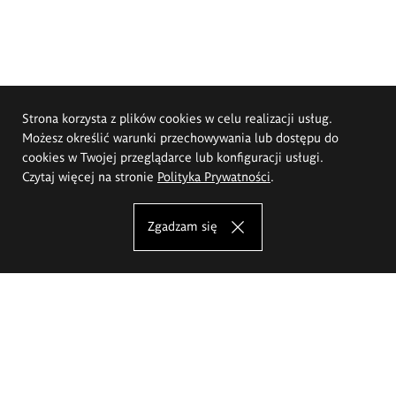
Strona korzysta z plików cookies w celu realizacji usług.
Możesz określić warunki przechowywania lub dostępu do
cookies w Twojej przeglądarce lub konfiguracji usługi.
Czytaj więcej na stronie
Polityka Prywatności
.
Zgadzam się
Akademia Sztuk Pięknych im.
Eugeniusza Gepperta we Wrocławiu