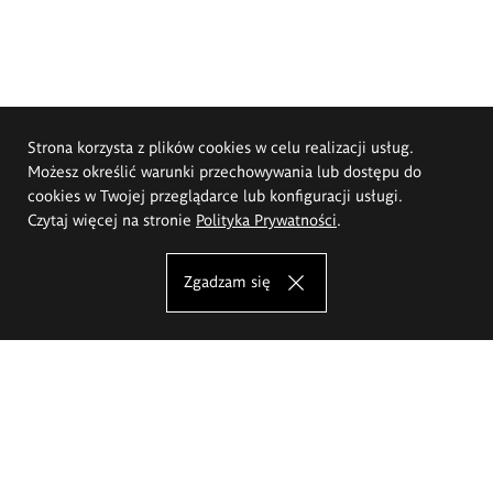
Strona korzysta z plików cookies w celu realizacji usług.
Możesz określić warunki przechowywania lub dostępu do
cookies w Twojej przeglądarce lub konfiguracji usługi.
Czytaj więcej na stronie
Polityka Prywatności
.
Zgadzam się
Akademia Sztuk Pięknych im.
Eugeniusza Gepperta we Wrocławiu