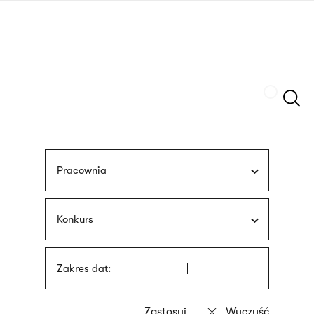
Przejdź
języka
do
migowego
treści
Szukaj
Pracownia
Konkurs
Zakres dat: