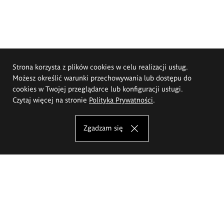
Strona korzysta z plików cookies w celu realizacji usług.
Możesz określić warunki przechowywania lub dostępu do
cookies w Twojej przeglądarce lub konfiguracji usługi.
Czytaj więcej na stronie
Polityka Prywatności
.
Zgadzam się
Akademia Sztuk Pięknych im.
Eugeniusza Gepperta we Wrocławiu