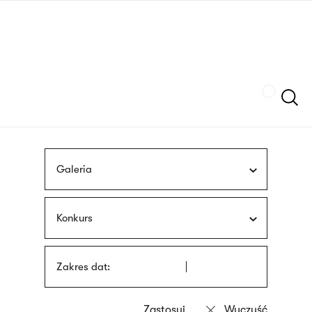
Przejdź
języka
do
migowego
treści
Szukaj
Galeria
Konkurs
Zakres dat: