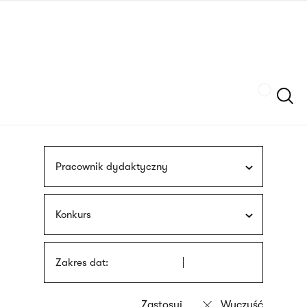
Przejdź
języka
do
migowego
treści
Szukaj
Pracownik dydaktyczny
Konkurs
Zakres dat: