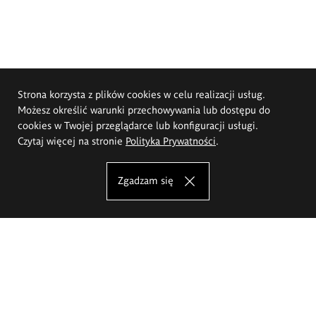
Strona korzysta z plików cookies w celu realizacji usług.
Możesz określić warunki przechowywania lub dostępu do
cookies w Twojej przeglądarce lub konfiguracji usługi.
Czytaj więcej na stronie
Polityka Prywatności
.
Zgadzam się
Akademia Sztuk Pięknych im.
Eugeniusza Gepperta we Wrocławiu