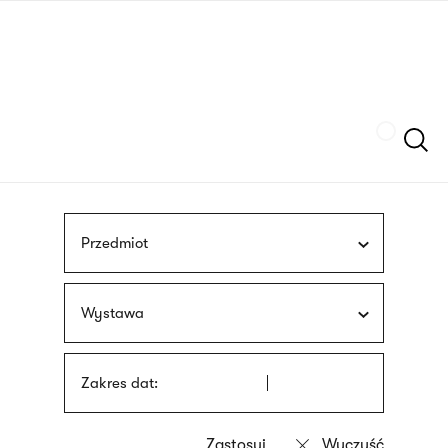
Przejdź
języka
do
migowego
treści
Szukaj
Przedmiot
Wystawa
Zakres dat: