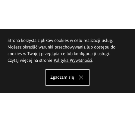
Strona korzysta z plików cookies w celu realizacji usług.
Możesz określić warunki przechowywania lub dostępu do
cookies w Twojej przeglądarce lub konfiguracji usługi.
Czytaj więcej na stronie
Polityka Prywatności
.
Zgadzam się
Akademia Sztuk Pięknych im.
Eugeniusza Gepperta we Wrocławiu