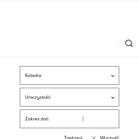
Przejdź
języka
do
migowego
treści
Szukaj
Katedra
Uroczystość
Zakres dat: