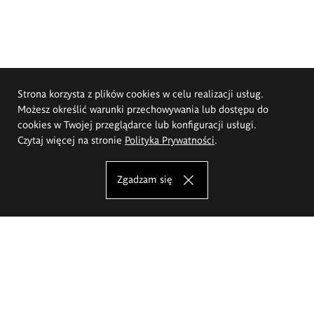
Strona korzysta z plików cookies w celu realizacji usług.
Możesz określić warunki przechowywania lub dostępu do
cookies w Twojej przeglądarce lub konfiguracji usługi.
Czytaj więcej na stronie
Polityka Prywatności
.
Zgadzam się
Akademia Sztuk Pięknych im.
Eugeniusza Gepperta we Wrocławiu