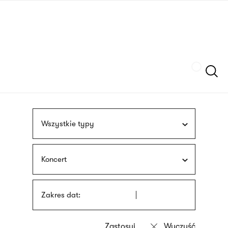
Przejdź
języka
do
migowego
treści
Szukaj
Wszystkie typy
Koncert
Zakres dat: