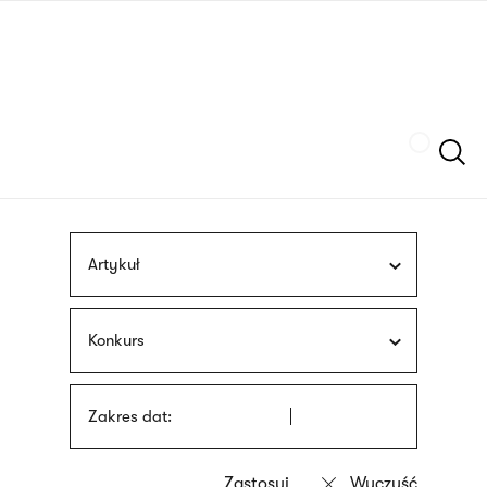
Przejdź
języka
do
migowego
treści
Szukaj
Artykuł
Konkurs
Zakres dat: