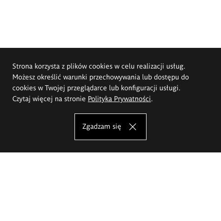
Strona korzysta z plików cookies w celu realizacji usług.
Możesz określić warunki przechowywania lub dostępu do
cookies w Twojej przeglądarce lub konfiguracji usługi.
Czytaj więcej na stronie
Polityka Prywatności
.
Zgadzam się
Akademia Sztuk Pięknych im.
Eugeniusza Gepperta we Wrocławiu