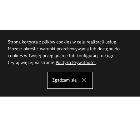
Strona korzysta z plików cookies w celu realizacji usług.
Możesz określić warunki przechowywania lub dostępu do
cookies w Twojej przeglądarce lub konfiguracji usługi.
Czytaj więcej na stronie
Polityka Prywatności
.
Zgadzam się
Akademia Sztuk Pięknych im.
Eugeniusza Gepperta we Wrocławiu