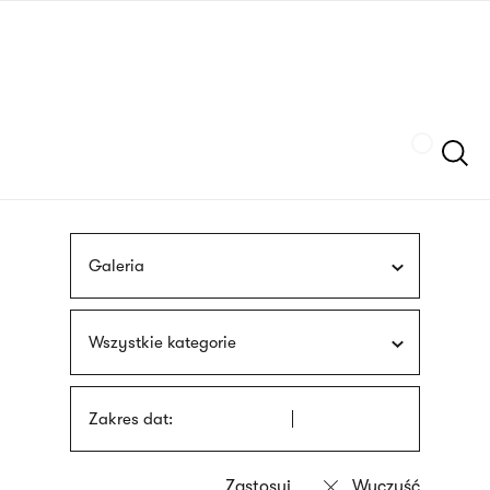
Przejdź
języka
do
migowego
treści
Szukaj
Galeria
Wszystkie kategorie
Zakres dat: