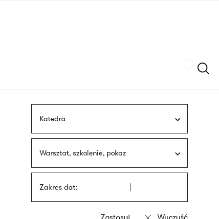
Przejdź
języka
do
migowego
treści
Szukaj
Katedra
Warsztat, szkolenie, pokaz
Zakres dat: