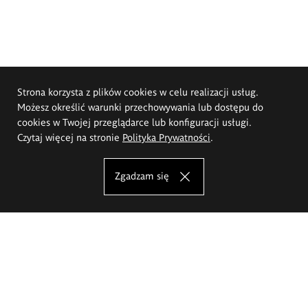
Strona korzysta z plików cookies w celu realizacji usług.
Możesz określić warunki przechowywania lub dostępu do
cookies w Twojej przeglądarce lub konfiguracji usługi.
Czytaj więcej na stronie
Polityka Prywatności
.
Zgadzam się
Akademia Sztuk Pięknych im.
Eugeniusza Gepperta we Wrocławiu