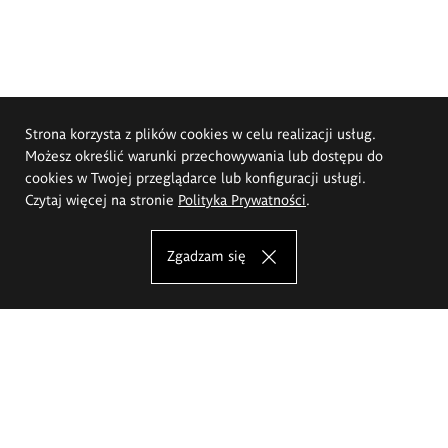
Strona korzysta z plików cookies w celu realizacji usług.
Możesz określić warunki przechowywania lub dostępu do
cookies w Twojej przeglądarce lub konfiguracji usługi.
Czytaj więcej na stronie
Polityka Prywatności
.
Zgadzam się
Akademia Sztuk Pięknych im.
Eugeniusza Gepperta we Wrocławiu