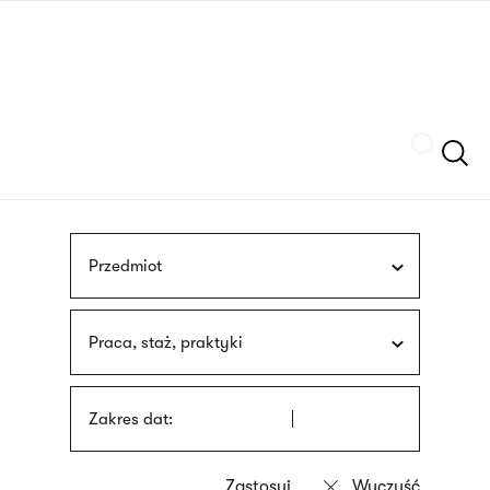
Przejdź
języka
do
migowego
treści
Szukaj
Przedmiot
Praca, staż, praktyki
Zakres dat: