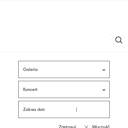
Przejdź
języka
do
migowego
treści
Szukaj
Galeria
Koncert
Zakres dat: