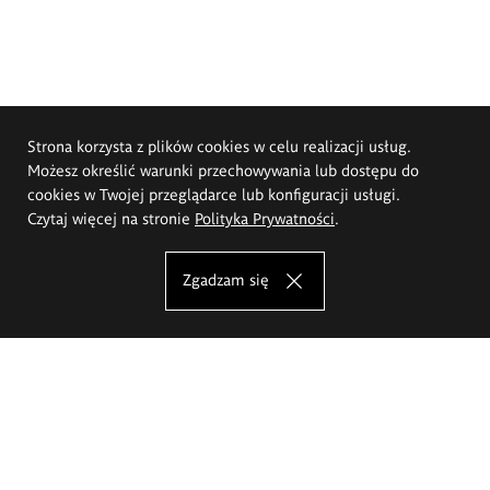
Strona korzysta z plików cookies w celu realizacji usług.
Możesz określić warunki przechowywania lub dostępu do
cookies w Twojej przeglądarce lub konfiguracji usługi.
Czytaj więcej na stronie
Polityka Prywatności
.
Zgadzam się
Akademia Sztuk Pięknych im.
Eugeniusza Gepperta we Wrocławiu