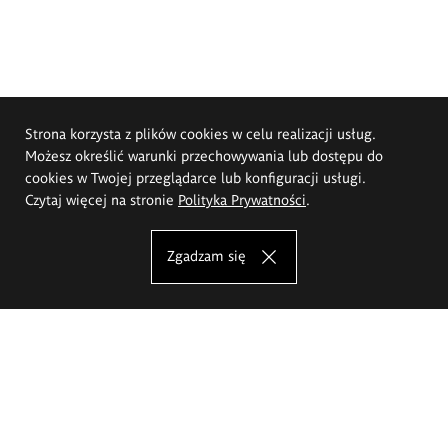
Strona korzysta z plików cookies w celu realizacji usług.
Możesz określić warunki przechowywania lub dostępu do
cookies w Twojej przeglądarce lub konfiguracji usługi.
Czytaj więcej na stronie
Polityka Prywatności
.
Zgadzam się
Akademia Sztuk Pięknych im.
Eugeniusza Gepperta we Wrocławiu