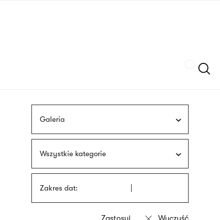
Przejdź
języka
do
migowego
treści
Szukaj
Galeria
Wszystkie kategorie
Zakres dat: