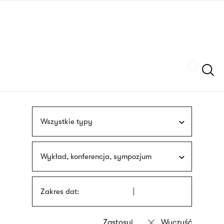
Przejdź
języka
do
migowego
treści
Szukaj
Wszystkie typy
Wykład, konferencja, sympozjum
Zakres dat: