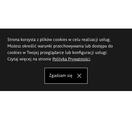
Strona korzysta z plików cookies w celu realizacji usług.
Możesz określić warunki przechowywania lub dostępu do
cookies w Twojej przeglądarce lub konfiguracji usługi.
Czytaj więcej na stronie
Polityka Prywatności
.
Zgadzam się
Akademia Sztuk Pięknych im.
Eugeniusza Gepperta we Wrocławiu