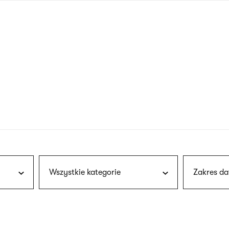
nagłówku
wersja
polska
Wszystkie kategorie
Zakres da