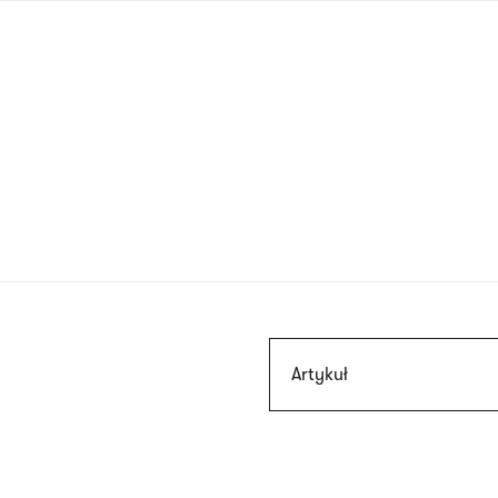
Przejdź
do
treści
Szukaj
Artykuł