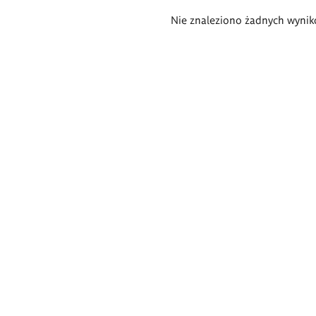
Wyniki
Nie znaleziono żadnych wynik
wyszukiwania