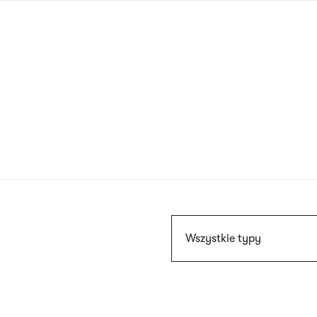
Przejdź
do
treści
Szukaj
Wszystkie typy