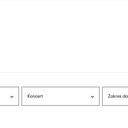
nagłówku
wersja
polska
Koncert
Zakres da