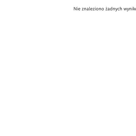
Wyniki
Nie znaleziono żadnych wynik
wyszukiwania