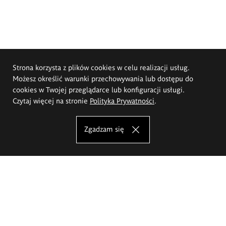
Strona korzysta z plików cookies w celu realizacji usług.
Możesz określić warunki przechowywania lub dostępu do
cookies w Twojej przeglądarce lub konfiguracji usługi.
Czytaj więcej na stronie
Polityka Prywatności
.
Zgadzam się
Akademia Sztuk Pięknych im.
Eugeniusza Gepperta we Wrocławiu