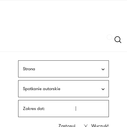
Przejdź
języka
do
migowego
treści
Szukaj
Strona
Spotkanie autorskie
Zakres dat: