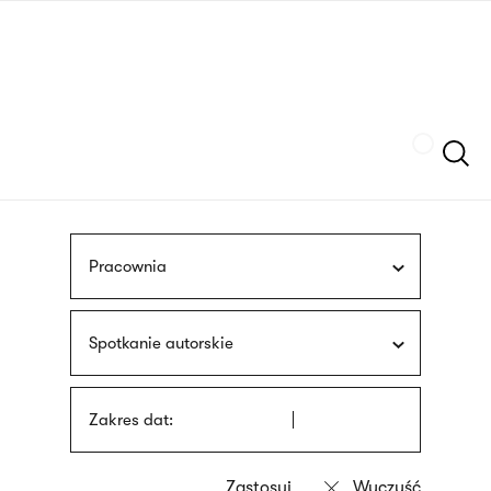
Przejdź
języka
do
migowego
treści
Szukaj
Pracownia
Spotkanie autorskie
Zakres dat: