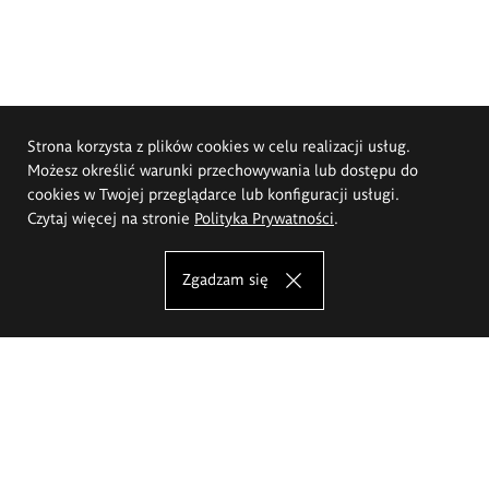
Strona korzysta z plików cookies w celu realizacji usług.
Możesz określić warunki przechowywania lub dostępu do
cookies w Twojej przeglądarce lub konfiguracji usługi.
Czytaj więcej na stronie
Polityka Prywatności
.
Zgadzam się
Akademia Sztuk Pięknych im.
Eugeniusza Gepperta we Wrocławiu