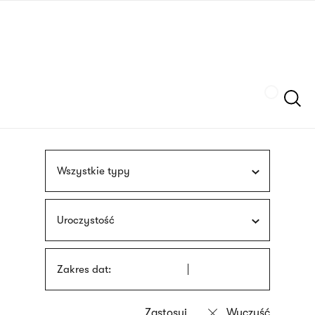
Przejdź
języka
do
migowego
treści
Szukaj
Wszystkie typy
Uroczystość
Zakres dat: