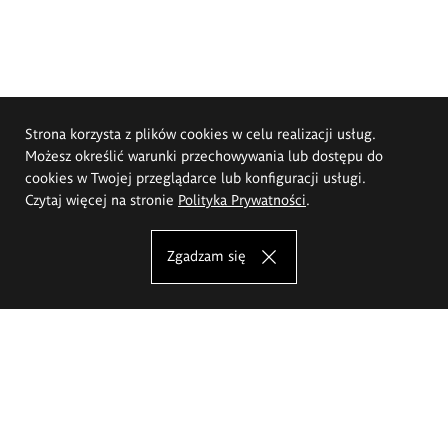
Strona korzysta z plików cookies w celu realizacji usług.
Możesz określić warunki przechowywania lub dostępu do
cookies w Twojej przeglądarce lub konfiguracji usługi.
Czytaj więcej na stronie
Polityka Prywatności
.
Zgadzam się
Akademia Sztuk Pięknych im.
Eugeniusza Gepperta we Wrocławiu