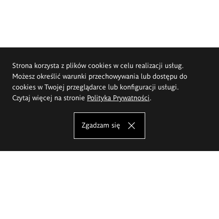
Strona korzysta z plików cookies w celu realizacji usług.
Możesz określić warunki przechowywania lub dostępu do
cookies w Twojej przeglądarce lub konfiguracji usługi.
Czytaj więcej na stronie
Polityka Prywatności
.
Zgadzam się
Akademia Sztuk Pięknych im.
Eugeniusza Gepperta we Wrocławiu