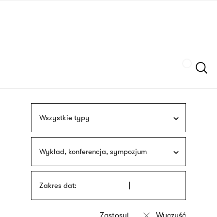
Przejdź
języka
do
migowego
treści
Szukaj
Wszystkie typy
Wykład, konferencja, sympozjum
Zakres dat: