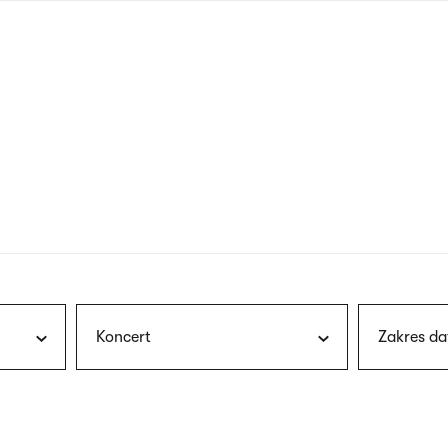
nagłówku
wersja
polska
Koncert
Zakres da