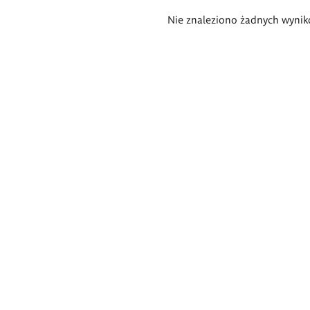
Wyniki
Nie znaleziono żadnych wynik
wyszukiwania