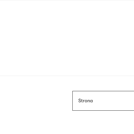
Przejdź
do
treści
Szukaj
Strona