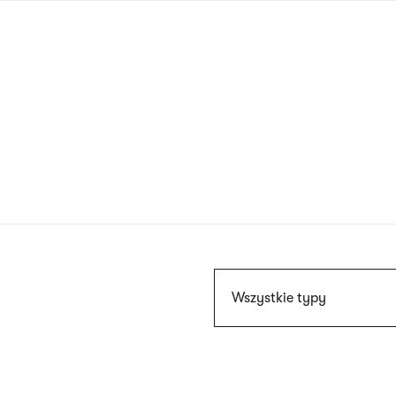
Przejdź
do
treści
Szukaj
Wszystkie typy