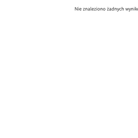
Wyniki
Nie znaleziono żadnych wynik
wyszukiwania