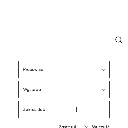
Przejdź
języka
do
migowego
treści
Szukaj
Pracownia
Wystawa
Zakres dat: