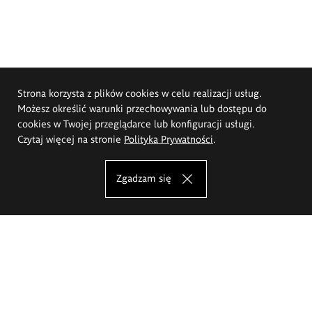
Strona korzysta z plików cookies w celu realizacji usług.
Możesz określić warunki przechowywania lub dostępu do
cookies w Twojej przeglądarce lub konfiguracji usługi.
Czytaj więcej na stronie
Polityka Prywatności
.
Zgadzam się
Akademia Sztuk Pięknych im.
Eugeniusza Gepperta we Wrocławiu