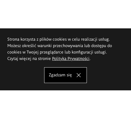
Strona korzysta z plików cookies w celu realizacji usług.
Możesz określić warunki przechowywania lub dostępu do
cookies w Twojej przeglądarce lub konfiguracji usługi.
Czytaj więcej na stronie
Polityka Prywatności
.
Zgadzam się
Akademia Sztuk Pięknych im.
Eugeniusza Gepperta we Wrocławiu