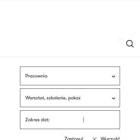
Przejdź
języka
do
migowego
treści
Szukaj
Pracownia
Warsztat, szkolenie, pokaz
Zakres dat: