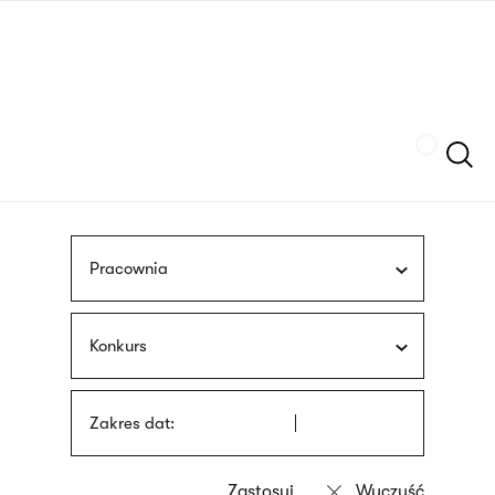
Przejdź
języka
do
migowego
treści
Szukaj
Pracownia
Konkurs
Zakres dat: