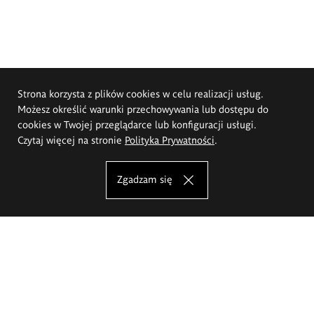
Strona korzysta z plików cookies w celu realizacji usług.
Możesz określić warunki przechowywania lub dostępu do
cookies w Twojej przeglądarce lub konfiguracji usługi.
Czytaj więcej na stronie
Polityka Prywatności
.
Zgadzam się
Akademia Sztuk Pięknych im.
Eugeniusza Gepperta we Wrocławiu