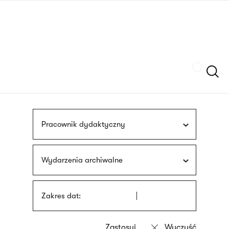
Przejdź
języka
do
migowego
treści
Szukaj
Pracownik dydaktyczny
Wydarzenia archiwalne
Zakres dat: