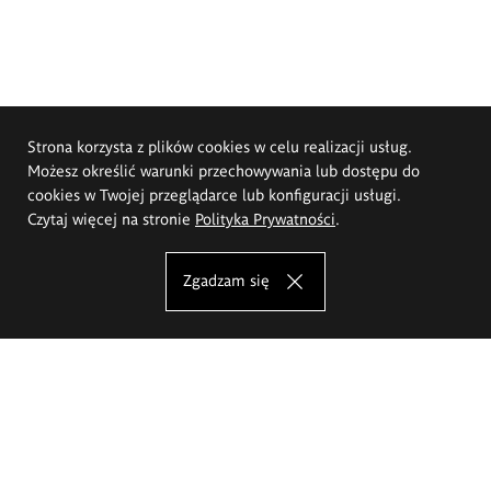
Strona korzysta z plików cookies w celu realizacji usług.
Możesz określić warunki przechowywania lub dostępu do
cookies w Twojej przeglądarce lub konfiguracji usługi.
Czytaj więcej na stronie
Polityka Prywatności
.
Zgadzam się
Akademia Sztuk Pięknych im.
Eugeniusza Gepperta we Wrocławiu