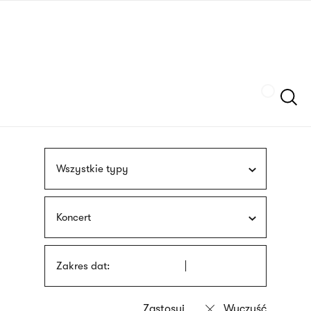
Przejdź
języka
do
migowego
treści
Szukaj
Wszystkie typy
Koncert
Zakres dat: