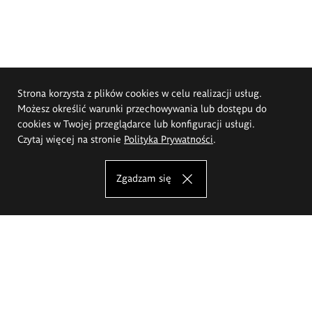
Strona korzysta z plików cookies w celu realizacji usług.
Możesz określić warunki przechowywania lub dostępu do
cookies w Twojej przeglądarce lub konfiguracji usługi.
Czytaj więcej na stronie
Polityka Prywatności
.
Zgadzam się
Akademia Sztuk Pięknych im.
Eugeniusza Gepperta we Wrocławiu