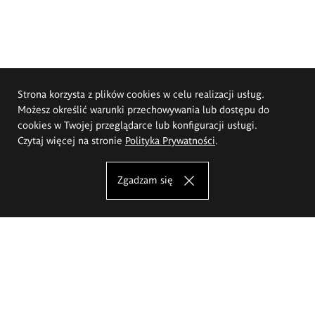
Strona korzysta z plików cookies w celu realizacji usług.
Możesz określić warunki przechowywania lub dostępu do
cookies w Twojej przeglądarce lub konfiguracji usługi.
Czytaj więcej na stronie
Polityka Prywatności
.
Zgadzam się
Akademia Sztuk Pięknych im.
Eugeniusza Gepperta we Wrocławiu