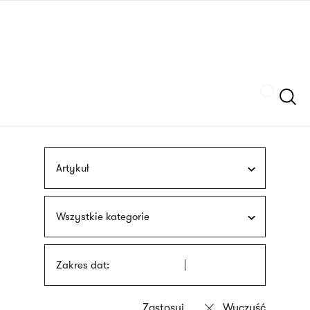
Przejdź
języka
do
migowego
treści
Szukaj
Artykuł
Wszystkie kategorie
Zakres dat: