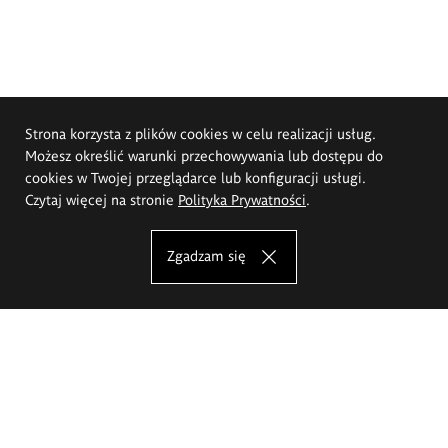
Strona korzysta z plików cookies w celu realizacji usług.
Możesz określić warunki przechowywania lub dostępu do
cookies w Twojej przeglądarce lub konfiguracji usługi.
Czytaj więcej na stronie
Polityka Prywatności
.
Zgadzam się
Akademia Sztuk Pięknych im.
Eugeniusza Gepperta we Wrocławiu