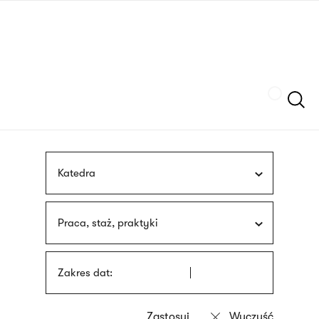
Przejdź
języka
do
migowego
treści
Szukaj
Katedra
Praca, staż, praktyki
Zakres dat: