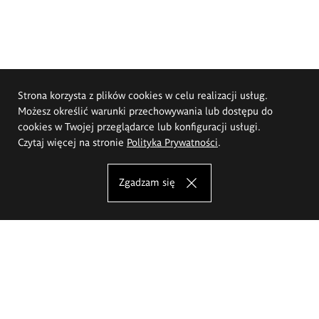
Strona korzysta z plików cookies w celu realizacji usług.
Możesz określić warunki przechowywania lub dostępu do
cookies w Twojej przeglądarce lub konfiguracji usługi.
Czytaj więcej na stronie
Polityka Prywatności
.
Zgadzam się
Akademia Sztuk Pięknych im.
Eugeniusza Gepperta we Wrocławiu