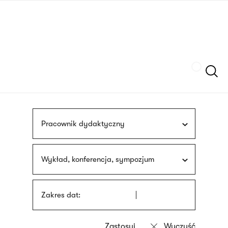
Przejdź
języka
do
migowego
treści
Szukaj
Pracownik dydaktyczny
Wykład, konferencja, sympozjum
Zakres dat: