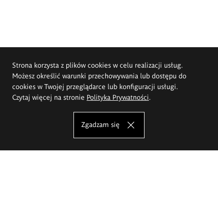
Strona korzysta z plików cookies w celu realizacji usług.
Możesz określić warunki przechowywania lub dostępu do
cookies w Twojej przeglądarce lub konfiguracji usługi.
Czytaj więcej na stronie
Polityka Prywatności
.
Zgadzam się
Akademia Sztuk Pięknych im.
Eugeniusza Gepperta we Wrocławiu