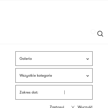
Przejdź
języka
do
migowego
treści
Szukaj
Galeria
Wszystkie kategorie
Zakres dat: