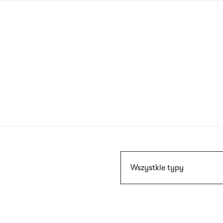
Przejdź
do
treści
Szukaj
Wszystkie typy