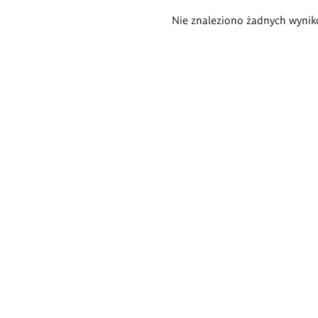
Wyniki
Nie znaleziono żadnych wynik
wyszukiwania