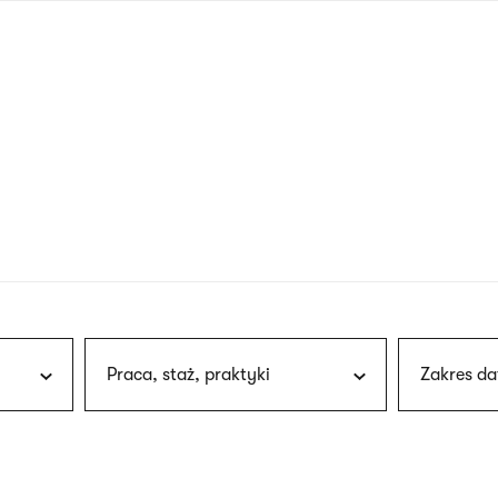
nagłówku
wersja
polska
Praca, staż, praktyki
Zakres da