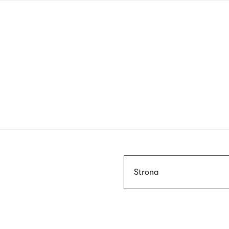
Przejdź
do
treści
Szukaj
Strona