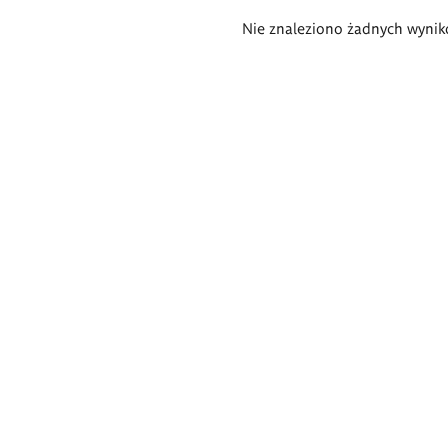
Wyniki
Nie znaleziono żadnych wynik
wyszukiwania