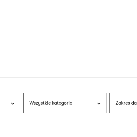
nagłówku
wersja
polska
Wszystkie kategorie
Zakres da