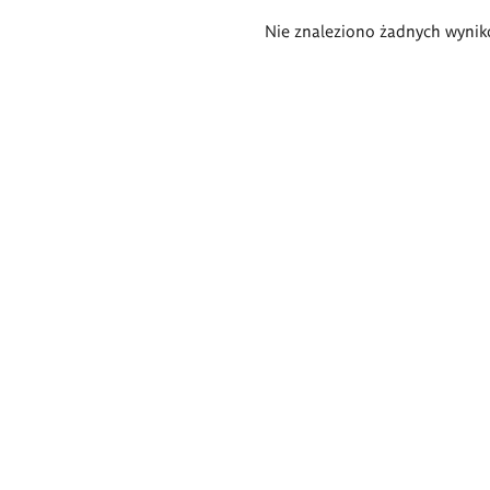
Wyniki
Nie znaleziono żadnych wynik
wyszukiwania