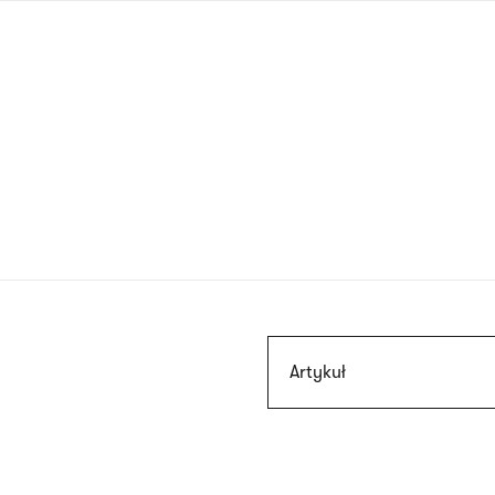
Przejdź
do
treści
Szukaj
Artykuł