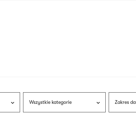
nagłówku
wersja
polska
Wszystkie kategorie
Zakres da