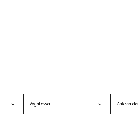
nagłówku
wersja
polska
Wystawa
Zakres da