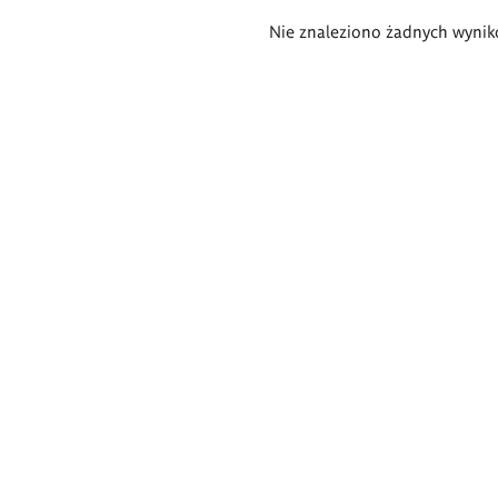
Wyniki
Nie znaleziono żadnych wynik
wyszukiwania