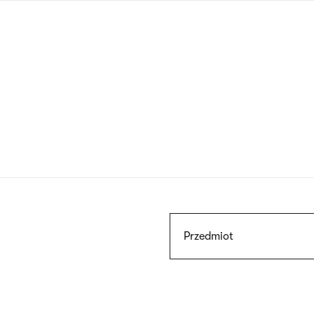
Przejdź
do
treści
Szukaj
Przedmiot