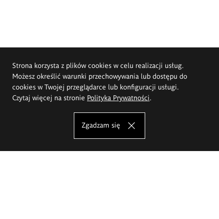
Strona korzysta z plików cookies w celu realizacji usług.
Możesz określić warunki przechowywania lub dostępu do
cookies w Twojej przeglądarce lub konfiguracji usługi.
Czytaj więcej na stronie
Polityka Prywatności
.
Zgadzam się
Akademia Sztuk Pięknych im.
Eugeniusza Gepperta we Wrocławiu