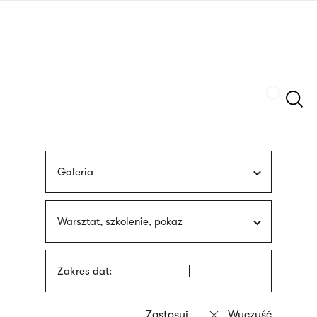
Przejdź
języka
do
migowego
treści
Szukaj
Galeria
Warsztat, szkolenie, pokaz
Zakres dat: