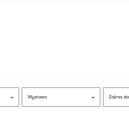
nagłówku
wersja
polska
Wystawa
Zakres da