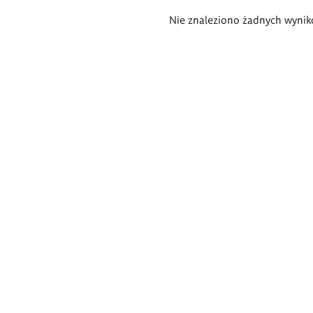
Wyniki
Nie znaleziono żadnych wynik
wyszukiwania