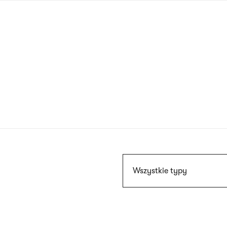
Przejdź
do
treści
Szukaj
Wszystkie typy