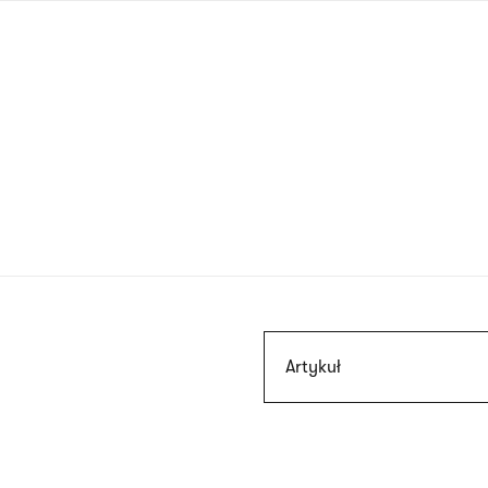
Przejdź
do
treści
Szukaj
Artykuł