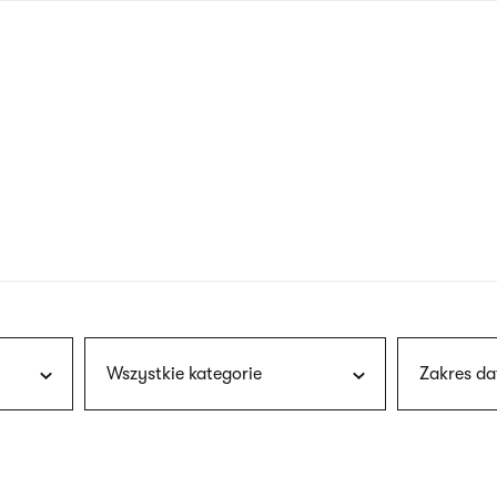
nagłówku
wersja
polska
Wszystkie kategorie
Zakres da