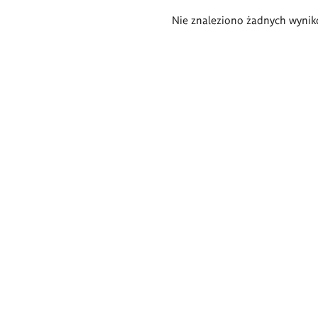
Wyniki
Nie znaleziono żadnych wynik
wyszukiwania